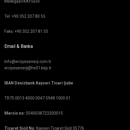
Melikgazi/KAYSERİ
Tel :+90 352 207 80 55
Faks: +90 352 207 81 55
Email & Banka
info@erciyesenerji.com.tr
erciyesenerji@hs01.kep.tr
IBAN Denizbank Kayseri Ticari Şube
TR75 0013 4000 0047 5948 1000 01
Mersis no:
0540038723200015
Ticaret Sicil No:
Kayseri Ticaret Sicil 35776