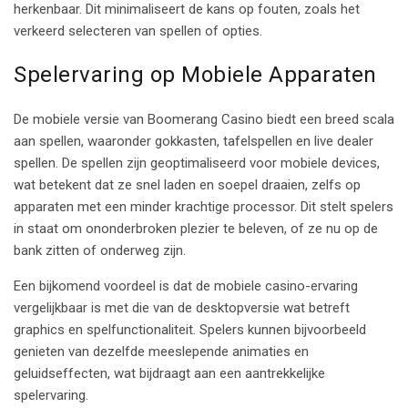
herkenbaar. Dit minimaliseert de kans op fouten, zoals het
verkeerd selecteren van spellen of opties.
Spelervaring op Mobiele Apparaten
De mobiele versie van Boomerang Casino biedt een breed scala
aan spellen, waaronder gokkasten, tafelspellen en live dealer
spellen. De spellen zijn geoptimaliseerd voor mobiele devices,
wat betekent dat ze snel laden en soepel draaien, zelfs op
apparaten met een minder krachtige processor. Dit stelt spelers
in staat om ononderbroken plezier te beleven, of ze nu op de
bank zitten of onderweg zijn.
Een bijkomend voordeel is dat de mobiele casino-ervaring
vergelijkbaar is met die van de desktopversie wat betreft
graphics en spelfunctionaliteit. Spelers kunnen bijvoorbeeld
genieten van dezelfde meeslepende animaties en
geluidseffecten, wat bijdraagt aan een aantrekkelijke
spelervaring.