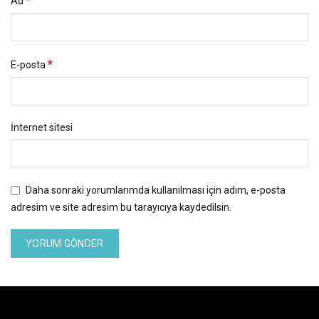
*
Ad
*
E-posta
İnternet sitesi
Daha sonraki yorumlarımda kullanılması için adım, e-posta
adresim ve site adresim bu tarayıcıya kaydedilsin.