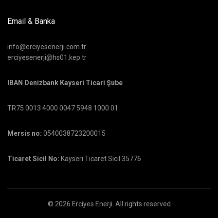
Email & Banka
info@erciyesenerji.com.tr
erciyesenerji@hs01.kep.tr
IBAN Denizbank Kayseri Ticari Şube
TR75 0013 4000 0047 5948 1000 01
Mersis no:
0540038723200015
Ticaret Sicil No:
Kayseri Ticaret Sicil 35776
© 2026
Erciyes Enerji
. All rights reserved