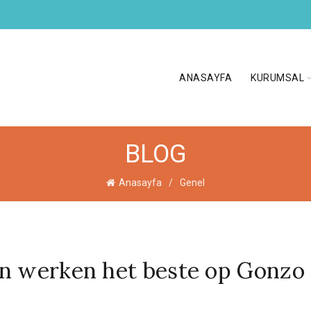
ANASAYFA
KURUMSAL
BLOG
Anasayfa
Genel
ën werken het beste op Gonzo