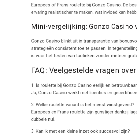
Europees of Frans roulette bij Gonzo Casino. De bes
ervaring realistischer te maken, wat invloed kan he
Mini-vergelijking: Gonzo Casino 
Gonzo Casino blinkt uit in transparantie van bonus
strategieën consistent toe te passen. In tegenstellin
is voor het testen van tactieken zonder meteen grote 
FAQ: Veelgestelde vragen over
1. Is roulette bij Gonzo Casino eerlijk en betrouwbaa
Ja, Gonzo Casino werkt met licenties en gecertificeer
2. Welke roulette variant is het meest winstgevend?
Europees en Frans roulette zijn gunstiger dankzij la
dubbele nul.
3. Kan ik met een kleine inzet ook succesvol zijn?