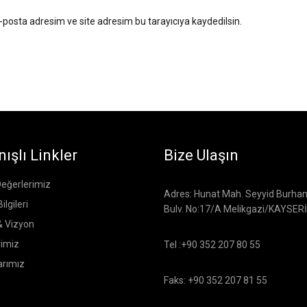
-posta adresim ve site adresim bu tarayıcıya kaydedilsin.
nışlı Linkler
Bize Ulaşın
eğerlerimiz
Adres: Hunat Mah. Seyyid Burha
ilgileri
Bulv. No:17/A Melikgazi/KAYSERİ
& Vizyon
rimiz
Tel :+90 352 207 80 55
arımız
Faks: +90 352 207 81 55