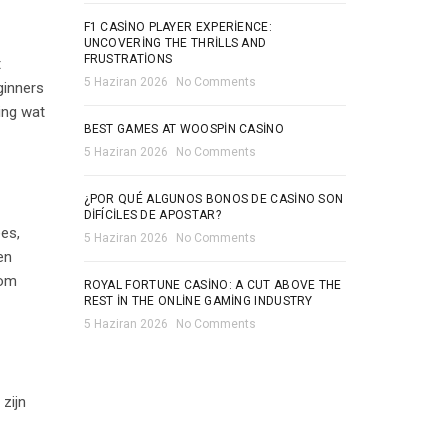
F1 CASINO PLAYER EXPERIENCE:
UNCOVERING THE THRILLS AND
FRUSTRATIONS
t
5 Haziran 2026
No Comments
ginners
ming wat
BEST GAMES AT WOOSPIN CASINO
5 Haziran 2026
No Comments
¿POR QUÉ ALGUNOS BONOS DE CASINO SON
DIFÍCILES DE APOSTAR?
es,
5 Haziran 2026
No Comments
en
 om
ROYAL FORTUNE CASINO: A CUT ABOVE THE
REST IN THE ONLINE GAMING INDUSTRY
5 Haziran 2026
No Comments
zijn