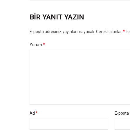
BIR YANIT YAZIN
*
E-posta adresiniz yayınlanmayacak.
Gerekli alanlar
ile
*
Yorum
*
Ad
E-posta