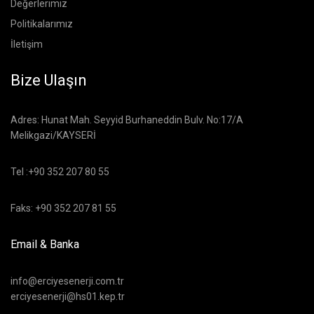
Değerlerimiz
Politikalarımız
İletişim
Bize Ulaşın
Adres: Hunat Mah. Seyyid Burhaneddin Bulv. No:17/A
Melikgazi/KAYSERİ
Tel :+90 352 207 80 55
Faks: +90 352 207 81 55
Email & Banka
info@erciyesenerji.com.tr
erciyesenerji@hs01.kep.tr