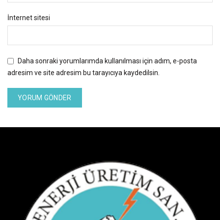
İnternet sitesi
Daha sonraki yorumlarımda kullanılması için adım, e-posta
adresim ve site adresim bu tarayıcıya kaydedilsin.