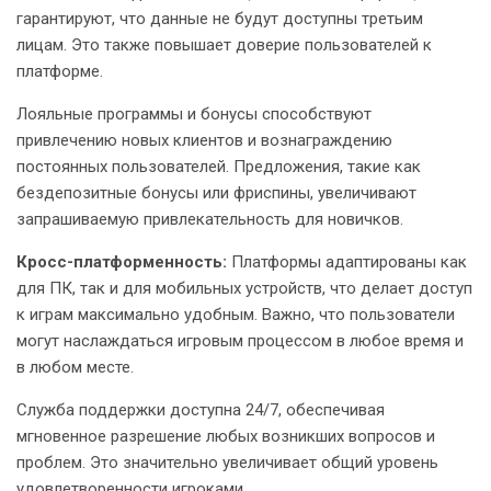
гарантируют, что данные не будут доступны третьим
лицам. Это также повышает доверие пользователей к
платформе.
Лояльные программы и бонусы способствуют
привлечению новых клиентов и вознаграждению
постоянных пользователей. Предложения, такие как
бездепозитные бонусы или фриспины, увеличивают
запрашиваемую привлекательность для новичков.
Кросс-платформенность:
Платформы адаптированы как
для ПК, так и для мобильных устройств, что делает доступ
к играм максимально удобным. Важно, что пользователи
могут наслаждаться игровым процессом в любое время и
в любом месте.
Служба поддержки доступна 24/7, обеспечивая
мгновенное разрешение любых возникших вопросов и
проблем. Это значительно увеличивает общий уровень
удовлетворенности игроками.