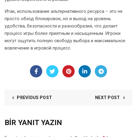
Итак, использование альтернативного ресурса – это не
просто обход блокировок, но и выход на уровень
удобства, безопасности и разнообразия, что делает
процесс игры более приятным и насыщенным. Игроки
могут ощутить полную свободу выбора и максимальное
вовлечение в игровой процесс.
PREVIOUS POST
NEXT POST
BIR YANIT YAZIN