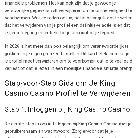
financiële problemen. Het kan ook zijn dat je gewoon je
persoonlijke gegevens wilt verwijderen om je online veiligheid te
beschermen. Wat de reden ook is, het is belangrijk om te weten
dat het verwijderen van je profiel een definitieve actie is en dat
je geen toegang meer hebt tot je account of je tegoed.
In 2026 is het meer dan ooit belangrijk om verantwoordelijk te
gokken en je eigen grenzen te stellen. Dit kan betekenen dat je
je profiel moet verwijderen om te voorkomen dat je te veel geld
verliest of dat je jezelf in een moeilijke financiële situatie brengt.
Stap-voor-Stap Gids om Je King
Casino Casino Profiel te Verwijderen
Stap 1: Inloggen bij King Casino Casino
De eerste stap is om in te loggen bij King Casino Casino met je
gebruikersnaam en wachtwoord. Zorg ervoor dat je je