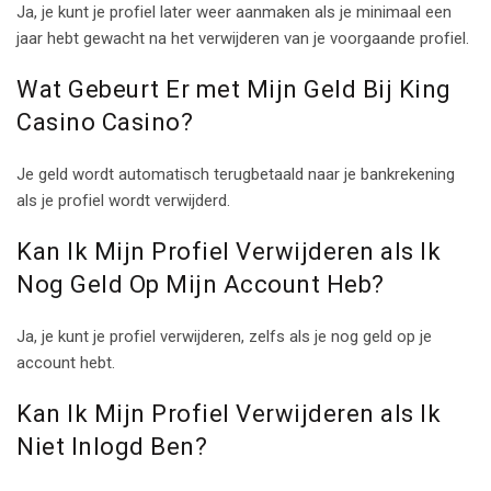
Ja, je kunt je profiel later weer aanmaken als je minimaal een
jaar hebt gewacht na het verwijderen van je voorgaande profiel.
Wat Gebeurt Er met Mijn Geld Bij King
Casino Casino?
Je geld wordt automatisch terugbetaald naar je bankrekening
als je profiel wordt verwijderd.
Kan Ik Mijn Profiel Verwijderen als Ik
Nog Geld Op Mijn Account Heb?
Ja, je kunt je profiel verwijderen, zelfs als je nog geld op je
account hebt.
Kan Ik Mijn Profiel Verwijderen als Ik
Niet Inlogd Ben?