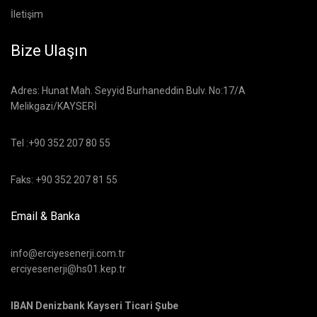
İletişim
Bize Ulaşın
Adres: Hunat Mah. Seyyid Burhaneddin Bulv. No:17/A
Melikgazi/KAYSERİ
Tel :+90 352 207 80 55
Faks: +90 352 207 81 55
Email & Banka
info@erciyesenerji.com.tr
erciyesenerji@hs01.kep.tr
IBAN Denizbank Kayseri Ticari Şube