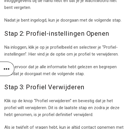
inloggegevens bij de hand hebt en dat je je wachtwoord niet
bent vergeten.
Nadat je bent ingelogd, kun je doorgaan met de volgende stap.
Stap 2: Profiel-instellingen Openen
Na inloggen, klik je op je profielbeeld en selecteer je “Profiel-
instellingen”. Hier vind je de optie om je profiel te verwijderen.
Zorg ervoor dat je alle informatie hebt gelezen en begrepen
voordat je doorgaat met de volgende stap.
Stap 3: Profiel Verwijderen
Klik op de knop “Profiel verwijderen” en bevestig dat je het
profiel wilt verwijderen. Dit is de laatste stap en zodra je deze
hebt genomen, is je profiel definitief verwijderd.
Als je twijfelt of vragen hebt, kun je altijd contact opnemen met