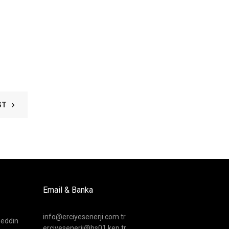
ST
Email & Banka
info@erciyesenerji.com.tr
neddin
erciyesenerji@hs01.kep.tr