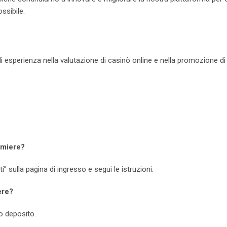
ssibile.
i esperienza nella valutazione di casinò online e nella promozione di
emiere?
i” sulla pagina di ingresso e segui le istruzioni.
ere?
o deposito.