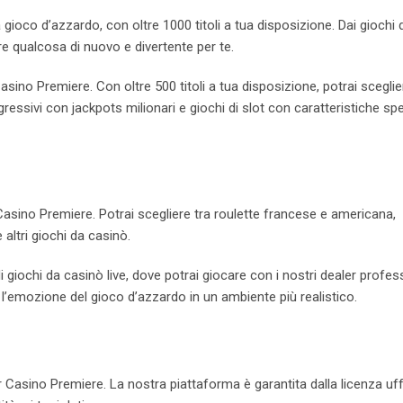
oco d’azzardo, con oltre 1000 titoli a tua disposizione. Dai giochi d
pre qualcosa di nuovo e divertente per te.
 Casino Premiere. Con oltre 500 titoli a tua disposizione, potrai sceglie
rogressivi con jackpots milionari e giochi di slot con caratteristiche spe
 Casino Premiere. Potrai scegliere tra roulette francese e americana,
altri giochi da casinò.
giochi da casinò live, dove potrai giocare con i nostri dealer profess
l’emozione del gioco d’azzardo in un ambiente più realistico.
Casino Premiere. La nostra piattaforma è garantita dalla licenza uff