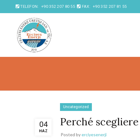
TELEFON:
+90 352 207 80 55
FAX:
+90 352 207 81 55
Uncategorized
Perché scegliere
04
HAZ
Posted by
erciyesenerji