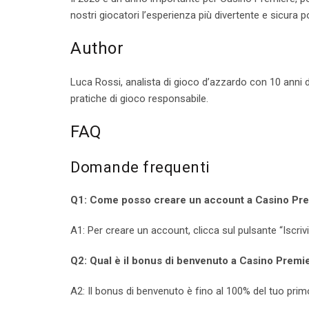
nostri giocatori l’esperienza più divertente e sicura po
Author
Luca Rossi, analista di gioco d’azzardo con 10 anni d
pratiche di gioco responsabile.
FAQ
Domande frequenti
Q1: Come posso creare un account a Casino Pr
A1: Per creare un account, clicca sul pulsante “Iscrivit
Q2: Qual è il bonus di benvenuto a Casino Premi
A2: Il bonus di benvenuto è fino al 100% del tuo prim