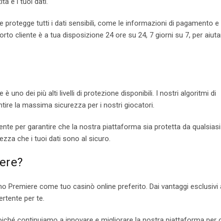
à e i tuoi dati.
 protegge tutti i dati sensibili, come le informazioni di pagamento e 
orto cliente è a tua disposizione 24 ore su 24, 7 giorni su 7, per aiuta
uno dei più alti livelli di protezione disponibili. I nostri algoritmi di
ire la massima sicurezza per i nostri giocatori.
nte per garantire che la nostra piattaforma sia protetta da qualsiasi 
zza che i tuoi dati sono al sicuro.
ere?
no Premiere come tuo casinò online preferito. Dai vantaggi esclusivi 
rtente per te.
iché continuiamo a innovare e migliorare la nostra piattaforma per of