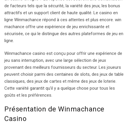
de facteurs tels que la sécurité, la variété des jeux, les bonus
attractifs et un support client de haute qualité. Le casino en
ligne Winmachance répond à ces attentes et plus encore.
win
machance
offre une expérience de jeu enrichissante et
sécurisée, ce qui le distingue des autres plateformes de jeu en
ligne.
Winmachance casino est conçu pour offrir une expérience de
jeu sans interruption, avec une large sélection de jeux
provenant des meilleurs fournisseurs du secteur. Les joueurs
peuvent choisir parmi des centaines de slots, des jeux de table
classiques, des jeux de cartes et même des jeux de loterie.
Cette variété garantit qu’il y a quelque chose pour tous les
goûts et les préférences.
Présentation de Winmachance
Casino