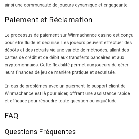
ainsi une communauté de joueurs dynamique et engageante.
Paiement et Réclamation
Le processus de paiement sur Winmachance casino est conçu
pour être fluide et sécurisé. Les joueurs peuvent effectuer des
dépôts et des retraits via une variété de méthodes, allant des
cartes de crédit et de débit aux transferts bancaires et aux
cryptomonnaies. Cette flexibilité permet aux joueurs de gérer
leurs finances de jeu de manière pratique et sécurisée.
En cas de problèmes avec un paiement, le support client de
Winmachance est là pour aider, offrant une assistance rapide
et efficace pour résoudre toute question ou inquiétude.
FAQ
Questions Fréquentes